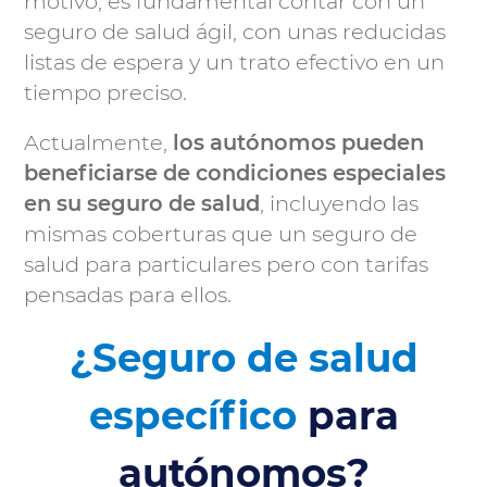
motivo, es fundamental contar con un
la
seguro de salud ágil, con unas reducidas
listas de espera y un trato efectivo en un
sanidad
tiempo preciso.
privada
Actualmente,
los autónomos pueden
beneficiarse de condiciones especiales
¿Qué es
en su seguro de salud
, incluyendo las
el
mismas coberturas que un seguro de
copago?
salud para particulares pero con tarifas
pensadas para ellos.
Periodo de
permanencia
¿Seguro de salud
Carencias
específico
para
autónomos?
Preexistencias