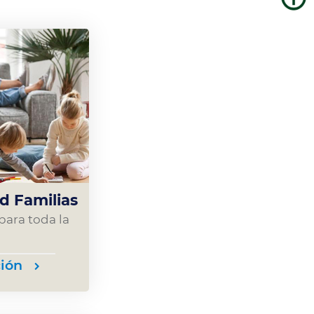
d Familias
ara toda la
ión