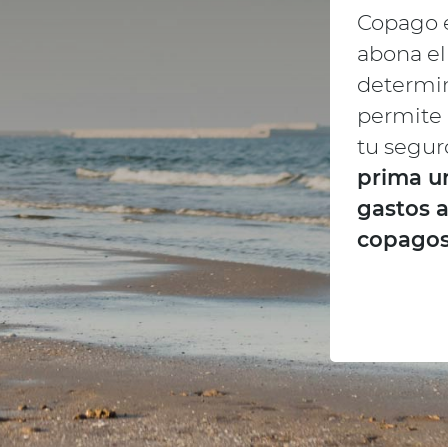
Copago 
abona el
determin
permite 
tu segur
prima u
gastos a
copago