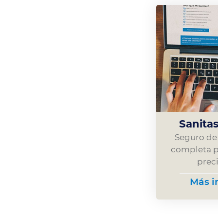
Sanitas
Seguro de 
completa p
prec
Más i