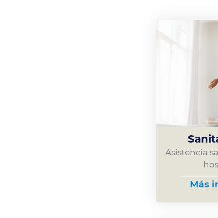
Sanit
Asistencia s
hos
Más i