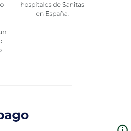
ro
hospitales de Sanitas
en España.
un
o
o
opago