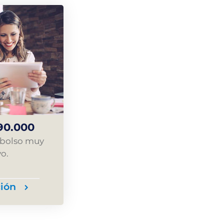
90.000
mbolso muy
o.
ión