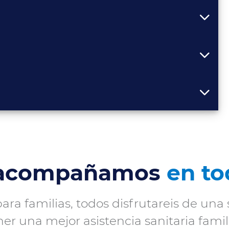
 acompañamos
en t
ra familias, todos disfrutareis de una s
er una mejor asistencia sanitaria famili