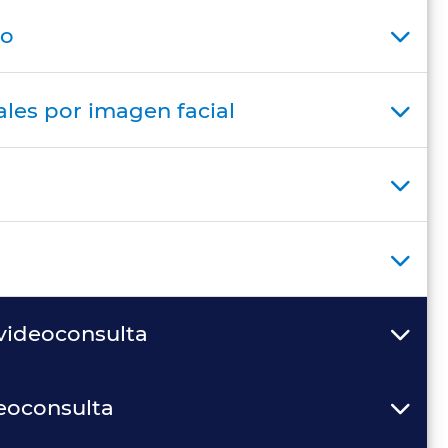
to
ales por imagen facial
videoconsulta
eoconsulta