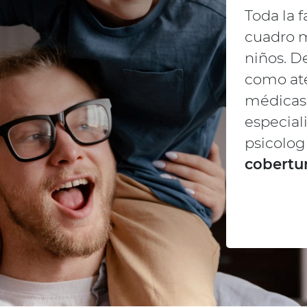
Toda la 
cuadro m
niños. D
como ate
médicas, 
especial
psicolog
cobertur