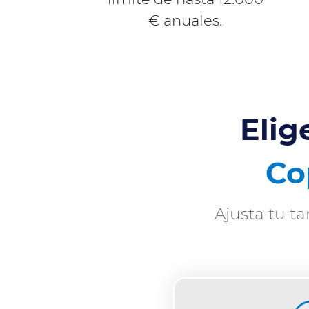
€ anuales.
Elig
Co
Ajusta tu ta