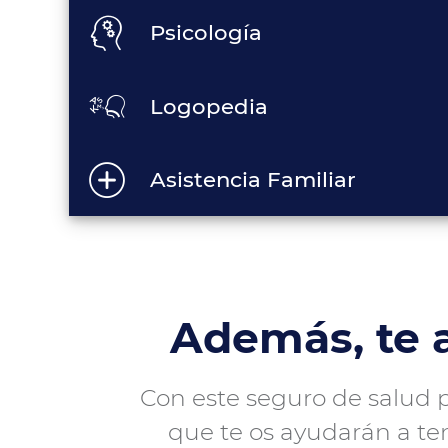
Psicología
Logopedia
Asistencia Familiar
Además, te
Con este seguro de salud pa
que te os ayudarán a ten