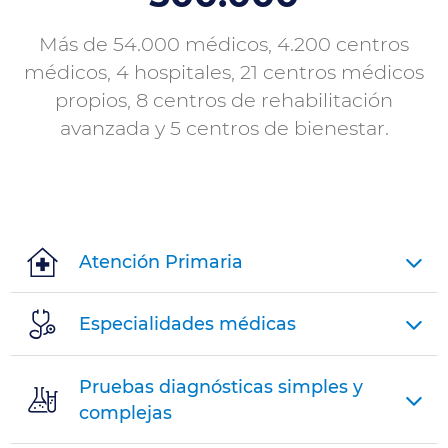
Más de 54.000 médicos, 4.200 centros
médicos, 4 hospitales, 21 centros médicos
Conceptos
propios, 8 centros de rehabilitación
especiales
avanzada y 5 centros de bienestar.
de
la
sanidad
privada
Atención Primaria
Especialidades médicas
¿Qué es
el
copago?
Pruebas diagnósticas simples y
complejas
Periodo de