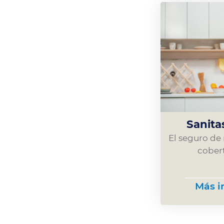
Sanita
El seguro d
cobert
Más i