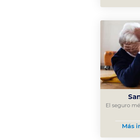
San
El seguro m
Más i