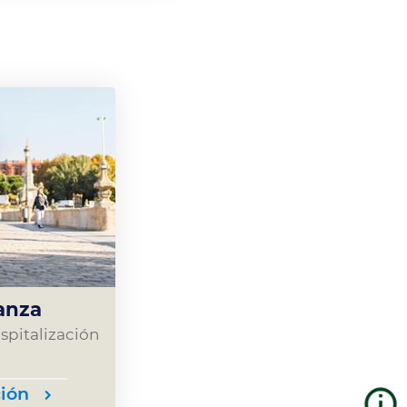
anza
spitalización
ión