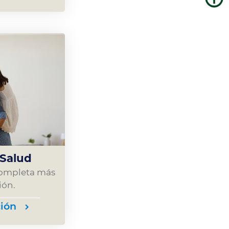
 Salud
 completa más
ión.
ión