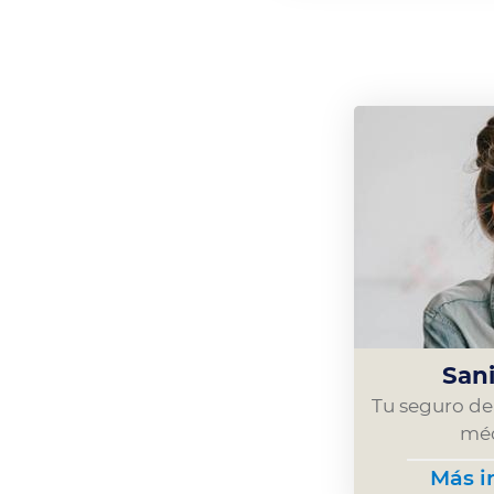
San
Tu seguro de
méd
Más i