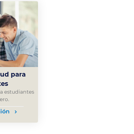
lud para
tes
a estudiantes
ero.
ión