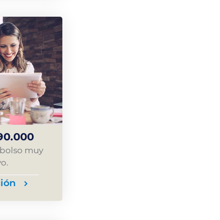
90.000
mbolso muy
o.
ión