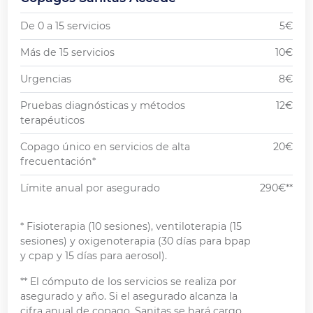
De 0 a 15 servicios
5€
Más de 15 servicios
10€
Urgencias
8€
Pruebas diagnósticas y métodos
12€
terapéuticos
Copago único en servicios de alta
20€
frecuentación*
Límite anual por asegurado
290€**
* Fisioterapia (10 sesiones), ventiloterapia (15
sesiones) y oxigenoterapia (30 días para bpap
y cpap y 15 días para aerosol).
** El cómputo de los servicios se realiza por
asegurado y año. Si el asegurado alcanza la
cifra anual de copago, Sanitas se hará cargo