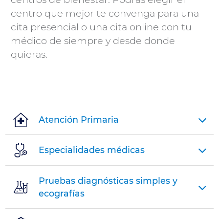
Conceptos
centro que mejor te convenga para una
especiales
cita presencial o una cita online con tu
de
médico de siempre y desde donde
la
quieras.
sanidad
privada
¿Qué es
Atención Primaria
el
copago?
Especialidades médicas
Periodo de
Pruebas diagnósticas simples y
permanencia
ecografías
Carencias